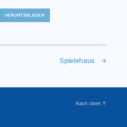
HERUNTERLADEN
Spielehaus
→
Nach oben
↑