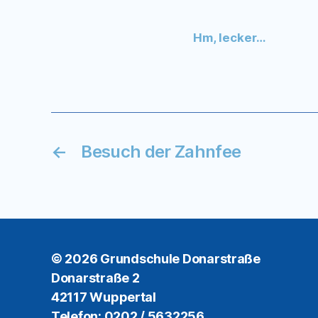
Hm, lecker…
←
Besuch der Zahnfee
© 2026
Grundschule Donarstraße
Donarstraße 2
42117 Wuppertal
Telefon: 0202 / 5632256