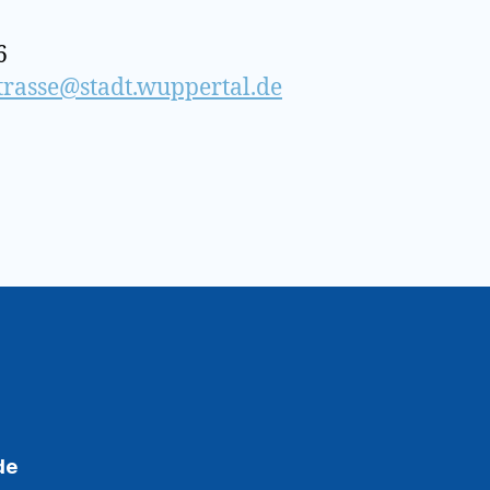
6
trasse@stadt.wuppertal.de
de