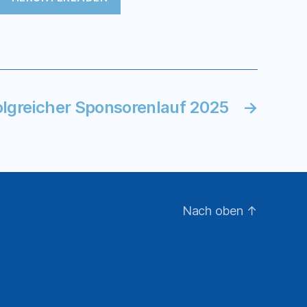
olgreicher Sponsorenlauf 2025
→
Nach oben
↑