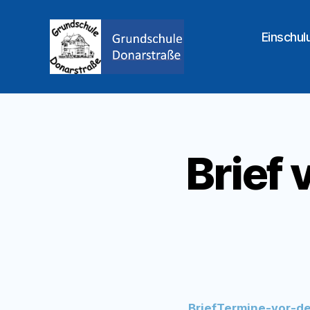
Einschul
Grundschule
Donarstraße
Brief
BriefTermine-vor-d