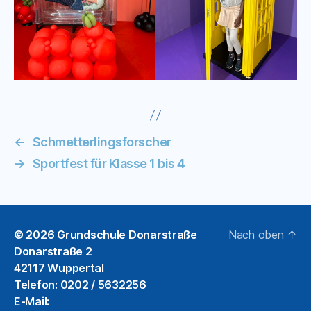
←
Schmetterlingsforscher
→
Sportfest für Klasse 1 bis 4
© 2026
Grundschule Donarstraße
Nach oben
↑
Donarstraße 2
42117 Wuppertal
Telefon: 0202 / 5632256
E-Mail: